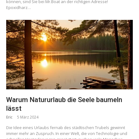
können, sind Sie bei Mr.Boat an der richtigen Adresse!
Epoxidharz…
Warum Natururlaub die Seele baumeln
lässt
Eric
5 März 2024
Die Idee eines Urlaubs fernab des städtischen Trubels gewinnt
immer mehr an Zuspruch. In einer Welt, die von Technologie und