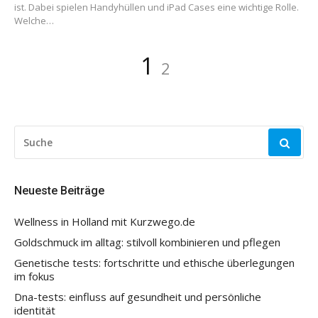
ist. Dabei spielen Handyhüllen und iPad Cases eine wichtige Rolle.
Welche…
Seitennummerierung
Seite
Seite
1
2
der
Beiträge
SUCHE
NACH:
Neueste Beiträge
Wellness in Holland mit Kurzwego.de
Goldschmuck im alltag: stilvoll kombinieren und pflegen
Genetische tests: fortschritte und ethische überlegungen
im fokus
Dna-tests: einfluss auf gesundheit und persönliche
identität