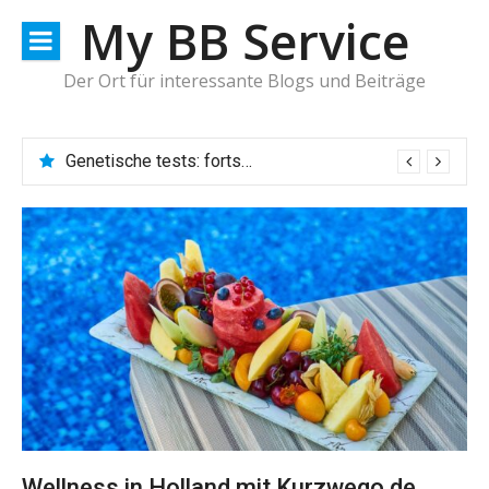
Direkt
My BB Service
zum
Inhalt
Der Ort für interessante Blogs und Beiträge
Genetische tests: fortschritte und ethische überlegungen im fokus
Dna-tests: einfluss auf gesundheit und persönliche identität
Wellness in Holland mit Kurzwego.de